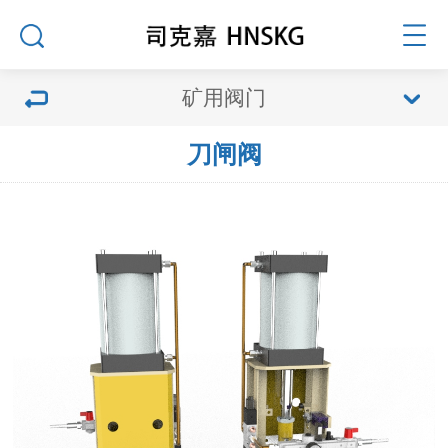
矿用阀门
刀闸阀