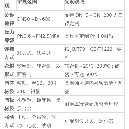
常规范围
定制说明
项
公称
支持 DN15～DN1200 大口
DN50～DN600
通径
径定制
压力
PN0.6～PN2.5MPa
高压可定制 PN4.0MPa
等级
连接
按 JB/T79、GB/T12221 标
对夹式、法兰式
方式
准
密封
软密封、硬密封、双
软密封 - 20℃~200℃；硬
形式
面密封
密封可达 500℃+
阀体
铸铁、WCB、304、
高磨蚀可选内衬聚氨酯 / 陶
材质
316、衬氟
瓷
闸板
不锈钢、镀硬铬、硬
耐磨工况选硬质合金堆焊
材质
质合金
驱动
手动、伞齿轮、气
可配限位开关、定位器
方式
动、电动、液动