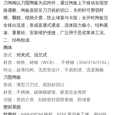
刀闸阀以
刀型闸板
为启闭件，通过闸板上下移动实现管
路通断。闸板底部呈刀刃状斜切口，关闭时可
剪切纤
维、颗粒、结块介质
，防止堵塞与卡阻；全开时闸板完
全移出流道，形成直通式通道，流体阻力极小。结构紧
凑、重量轻、安装维护便捷，广泛用于恶劣浆体工况。
二、结构组成
阀体
形式：
对夹式、法兰式
材质：铸铁、铸钢（WCB）、不锈钢（304/316/316L）
特点：超薄结构、无腔室设计、不易积渣、流道顺畅
刀型闸板
形状：薄型刀刃式、底部斜切口
材质：不锈钢、碳钢镀硬铬、硬质合金堆焊
功能：剪切介质、刮除密封面附着物、防堵塞
密封系统
软密封
：NBR/EPDM 橡胶、PTFE 聚四氟乙烯，密封性