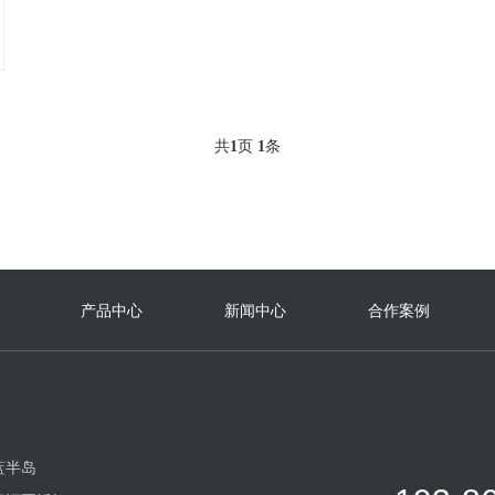
共
1
页
1
条
产品中心
新闻中心
合作案例
蓝半岛