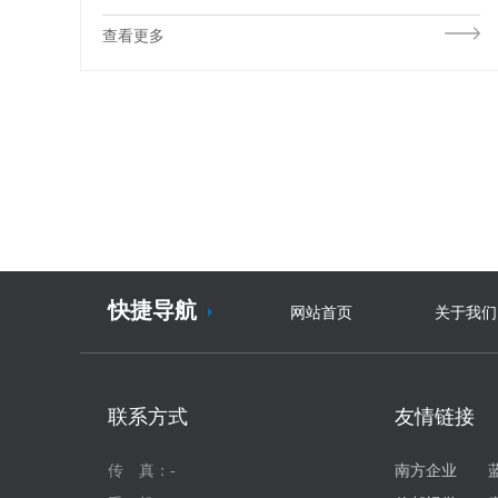
查看更多
快捷导航
网站首页
关于我们
联系方式
友情链接
传 真：-
南方企业