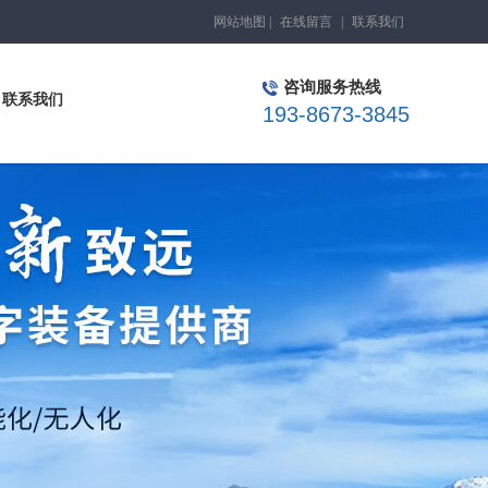
网站地图
|
在线留言
|
联系我们
咨询服务热线
联系我们
193-8673-3845