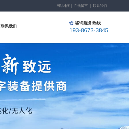
网站地图
|
在线留言
|
联系我们
咨询服务热线
联系我们
193-8673-3845