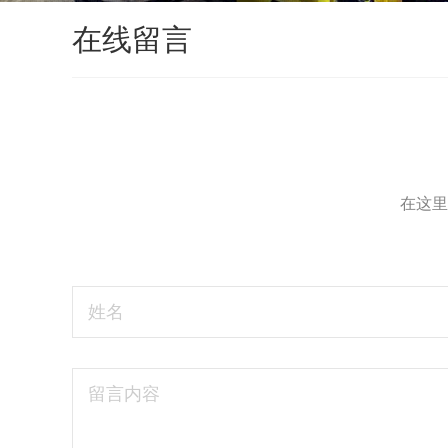
在线留言
在这里
姓名
留言内容