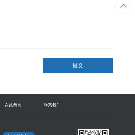
在线留言
联系我们