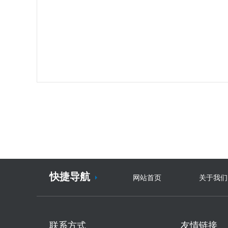
快捷导航
网站首页
关于我们
联系方式
友情链接