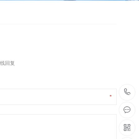
线回复
*