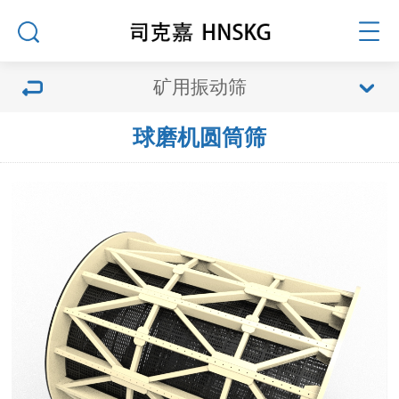
矿用振动筛
球磨机圆筒筛