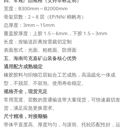
四、常规产品规格（支持非标定制）
宽度：B300mm～B2000mm
骨架层数：2～8 层（EP/NN/ 棉帆布）
总厚度：3mm～15mm
覆盖胶厚度：上胶 1.5～6mm，下胶 1.5～3mm
长度：按输送距离按需裁切定制
表面形式：光面、粗糙面、防滑面
五、海南司克嘉矿山装备核心优势
通用配方成熟稳定
橡胶胶料与织物芯层贴合工艺成熟，高温硫化一体成
型，不脱层、不鼓泡、使用寿命稳定。
规格齐全，现货充足
常用宽度、层数的普通输送带大量现货，可快速裁切发
货，满足应急更换需求。
尺寸精准，对接顺畅
带体平直度高、厚度均匀，与滚筒、托轮匹配性好，运