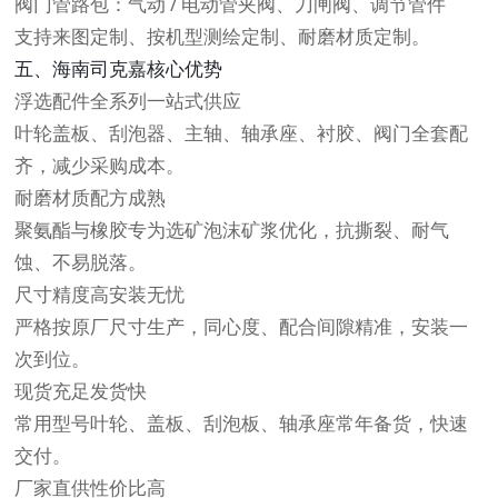
阀门管路包：气动 / 电动管夹阀、刀闸阀、调节管件
支持来图定制、按机型测绘定制、耐磨材质定制。
五、海南司克嘉核心优势
浮选配件全系列一站式供应
叶轮盖板、刮泡器、主轴、轴承座、衬胶、阀门全套配
齐，减少采购成本。
耐磨材质配方成熟
聚氨酯与橡胶专为选矿泡沫矿浆优化，抗撕裂、耐气
蚀、不易脱落。
尺寸精度高安装无忧
严格按原厂尺寸生产，同心度、配合间隙精准，安装一
次到位。
现货充足发货快
常用型号叶轮、盖板、刮泡板、轴承座常年备货，快速
交付。
厂家直供性价比高