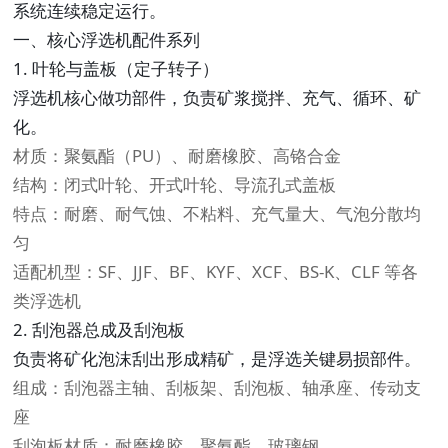
系统连续稳定运行。
一、核心浮选机配件系列
1. 叶轮与盖板（定子转子）
浮选机核心做功部件，负责矿浆搅拌、充气、循环、矿
化。
材质：聚氨酯（PU）、耐磨橡胶、高铬合金
结构：闭式叶轮、开式叶轮、导流孔式盖板
特点：耐磨、耐气蚀、不粘料、充气量大、气泡分散均
匀
适配机型：SF、JJF、BF、KYF、XCF、BS-K、CLF 等各
类浮选机
2. 刮泡器总成及刮泡板
负责将矿化泡沫刮出形成精矿，是浮选关键易损部件。
组成：刮泡器主轴、刮板架、刮泡板、轴承座、传动支
座
刮泡板材质：耐磨橡胶、聚氨酯、玻璃钢