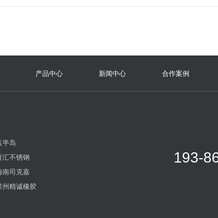
产品中心
新闻中心
合作案例
蓝半岛
193-8
青汇不锈钢
海南司克嘉
莱州精诚橡胶