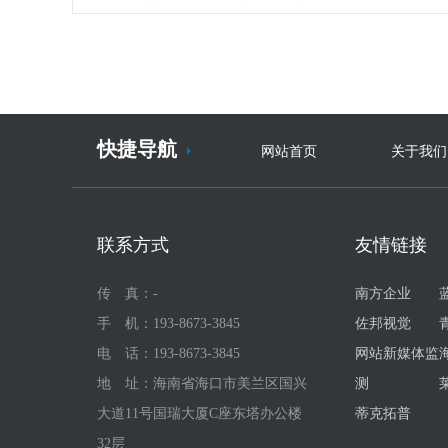
快捷导航
网站首页
关于我们
联系方式
友情链接
传 真：-
南方企业
手 机：193-8673-3845
佐邦视觉
电 话：193-8673-3845
网站新媒体监
地 址：海南省海口市美兰区国兴
测
大道11号国瑞大厦C座东塔办公楼
蒂克拓普
32层